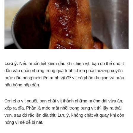
Lưu ý:
Nếu muốn tiết kiệm dầu khi chiên vịt, bạn có thể cho ít
dầu vào chảo nhưng trong quá trình chiên phải thường xuyên
múc dầu nóng rưới lên mình vịt để vịt có phần da giòn và màu
nâu bóng hấp dẫn.
Đợi cho vịt nguội, bạn chặt vịt thành những miếng dài vừa ăn,
xếp ra đĩa. Phần lá móc mật nhồi trong bụng vịt thì lấy ra thái
vụn, sau đó rắc lên đĩa thịt. Lưu ý, không chặt vịt quay khi còn
nóng vì sẽ dễ bị nát.