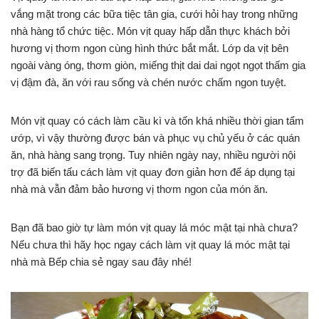
vắng mặt trong các bữa tiệc tân gia, cưới hỏi hay trong những
nhà hàng tổ chức tiệc. Món vịt quay hấp dẫn thực khách bởi
hương vị thơm ngon cùng hình thức bắt mắt. Lớp da vịt bên
ngoài vàng óng, thơm giòn, miếng thịt dai dai ngọt ngọt thấm gia
vị đậm đà, ăn với rau sống và chén nước chấm ngon tuyệt.
Món vịt quay có cách làm cầu kì và tốn khá nhiều thời gian tẩm
ướp, vì vậy thường được bán và phục vụ chủ yếu ở các quán
ăn, nhà hàng sang trọng. Tuy nhiên ngày nay, nhiều người nội
trợ đã biến tấu cách làm vịt quay đơn giản hơn để áp dụng tại
nhà mà vẫn đảm bảo hương vị thơm ngon của món ăn.
Bạn đã bao giờ tự làm món vịt quay lá móc mật tại nhà chưa?
Nếu chưa thì hãy học ngay cách làm vịt quay lá móc mật tại
nhà mà Bếp chia sẻ ngay sau đây nhé!