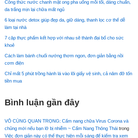
Công thức nước chanh mật ong pha uống mỗi tối, dáng chuẩn,
da trắng mịn lại chữa mất ngủ
6 loại nước detox giúp đẹp da, giữ dáng, thanh lọc cơ thể dễ
làm tại nhà
7 cặp thực phẩm kết hợp với nhau sẽ thành đại bổ cho sức
khoẻ
Cách làm bánh chuối nướng thơm ngon, đơn giản bằng nồi
cơm điện
Chỉ mất 5 phút trồng hành lá vào lõi giấy vệ sinh, cả năm đỡ tốn
tiền mua
Bình luận gần đây
VÔ CÙNG QUAN TRỌNG: Cẩm nang chữa Virus Corona và
chủng mới nếu bạn lỡ bị nhiễm ~ Cẩm Nang Thông Thái
trong
Việc đơn giản này có thể thực hiện mỗi sáng để kiểm tra xem