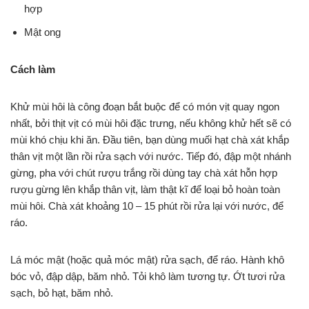
hợp
Mật ong
Cách làm
Khử mùi hôi là công đoạn bắt buộc để có món vịt quay ngon
nhất, bởi thịt vịt có mùi hôi đặc trưng, nếu không khử hết sẽ có
mùi khó chịu khi ăn. Đầu tiên, bạn dùng muối hạt chà xát khắp
thân vịt một lần rồi rửa sạch với nước. Tiếp đó, đập một nhánh
gừng, pha với chút rượu trắng rồi dùng tay chà xát hỗn hợp
rượu gừng lên khắp thân vịt, làm thật kĩ để loại bỏ hoàn toàn
mùi hôi. Chà xát khoảng 10 – 15 phút rồi rửa lại với nước, để
ráo.
Lá móc mật (hoặc quả móc mật) rửa sạch, để ráo. Hành khô
bóc vỏ, đập dập, băm nhỏ. Tỏi khô làm tương tự. Ớt tươi rửa
sạch, bỏ hạt, băm nhỏ.