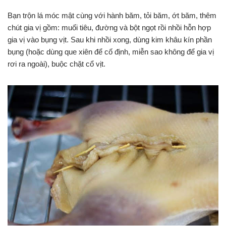
Bạn trộn lá móc mật cùng với hành băm, tỏi băm, ớt băm, thêm
chút gia vị gồm: muối tiêu, đường và bột ngọt rồi nhồi hỗn hợp
gia vị vào bụng vịt. Sau khi nhồi xong, dùng kim khâu kín phần
bụng (hoặc dùng que xiên để cố định, miễn sao không để gia vị
rơi ra ngoài), buộc chặt cổ vịt.