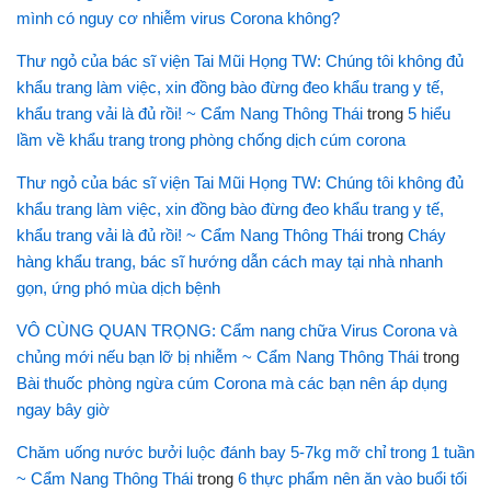
mình có nguy cơ nhiễm virus Corona không?
Thư ngỏ của bác sĩ viện Tai Mũi Họng TW: Chúng tôi không đủ
khẩu trang làm việc, xin đồng bào đừng đeo khẩu trang y tế,
khẩu trang vải là đủ rồi! ~ Cẩm Nang Thông Thái
trong
5 hiểu
lầm về khẩu trang trong phòng chống dịch cúm corona
Thư ngỏ của bác sĩ viện Tai Mũi Họng TW: Chúng tôi không đủ
khẩu trang làm việc, xin đồng bào đừng đeo khẩu trang y tế,
khẩu trang vải là đủ rồi! ~ Cẩm Nang Thông Thái
trong
Cháy
hàng khẩu trang, bác sĩ hướng dẫn cách may tại nhà nhanh
gọn, ứng phó mùa dịch bệnh
VÔ CÙNG QUAN TRỌNG: Cẩm nang chữa Virus Corona và
chủng mới nếu bạn lỡ bị nhiễm ~ Cẩm Nang Thông Thái
trong
Bài thuốc phòng ngừa cúm Corona mà các bạn nên áp dụng
ngay bây giờ
Chăm uống nước bưởi luộc đánh bay 5-7kg mỡ chỉ trong 1 tuần
~ Cẩm Nang Thông Thái
trong
6 thực phẩm nên ăn vào buổi tối