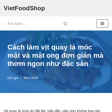
VietFoodShop
Chuyển
tới
nội
dung
Cách làm vịt quay lá móc
mật và mật ong đơn giản mà
thơm ngon như đặc sản
bởi
gm
Món Mặn
Vịt quay là món ăn đãi tiệc hấp dẫn, gần như không bao giờ