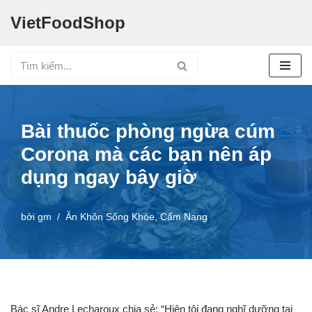
VietFoodShop
Chuyển
tới
nội
dung
Bài thuốc phòng ngừa cúm
Corona mà các bạn nên áp
dụng ngay bây giờ
bởi
gm
Ăn Khôn Sống Khỏe
,
Cẩm Nang
Bác sĩ Andre Lecharoux chia sẻ: “Hiện tôi đang nghĩ dưỡng tại