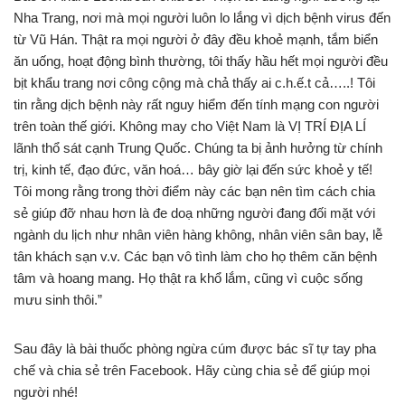
Nha Trang, nơi mà mọi người luôn lo lắng vì dịch bệnh virus đến
từ Vũ Hán. Thật ra mọi người ở đây đều khoẻ mạnh, tắm biển
ăn uống, hoạt động bình thường, tôi thấy hầu hết mọi người đều
bịt khẩu trang nơi công cộng mà chả thấy ai c.h.ế.t cả…..! Tôi
tin rằng dịch bệnh này rất nguy hiểm đến tính mạng con người
trên toàn thế giới. Không may cho Việt Nam là VỊ TRÍ ĐỊA LÍ
lãnh thổ sát cạnh Trung Quốc. Chúng ta bị ảnh hưởng từ chính
trị, kinh tế, đạo đức, văn hoá… bây giờ lại đến sức khoẻ y tế!
Tôi mong rằng trong thời điểm này các bạn nên tìm cách chia
sẻ giúp đỡ nhau hơn là đe doạ những người đang đối mặt với
ngành du lịch như nhân viên hàng không, nhân viên sân bay, lễ
tân khách sạn v.v. Các bạn vô tình làm cho họ thêm căn bệnh
tâm và hoang mang. Họ thật ra khổ lắm, cũng vì cuộc sống
mưu sinh thôi.”
Sau đây là bài thuốc phòng ngừa cúm được bác sĩ tự tay pha
chế và chia sẻ trên Facebook. Hãy cùng chia sẻ để giúp mọi
người nhé!