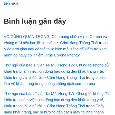
tiền mua
Bình luận gần đây
VÔ CÙNG QUAN TRỌNG: Cẩm nang chữa Virus Corona và
chủng mới nếu bạn lỡ bị nhiễm ~ Cẩm Nang Thông Thái
trong
Việc đơn giản này có thể thực hiện mỗi sáng để kiểm tra xem
mình có nguy cơ nhiễm virus Corona không?
Thư ngỏ của bác sĩ viện Tai Mũi Họng TW: Chúng tôi không đủ
khẩu trang làm việc, xin đồng bào đừng đeo khẩu trang y tế,
khẩu trang vải là đủ rồi! ~ Cẩm Nang Thông Thái
trong
5 hiểu
lầm về khẩu trang trong phòng chống dịch cúm corona
Thư ngỏ của bác sĩ viện Tai Mũi Họng TW: Chúng tôi không đủ
khẩu trang làm việc, xin đồng bào đừng đeo khẩu trang y tế,
khẩu trang vải là đủ rồi! ~ Cẩm Nang Thông Thái
trong
Cháy
hàng khẩu trang, bác sĩ hướng dẫn cách may tại nhà nhanh