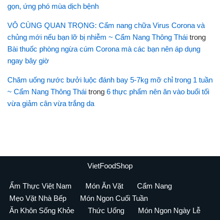
gọn, ứng phó mùa dịch bệnh
VÔ CÙNG QUAN TRỌNG: Cẩm nang chữa Virus Corona và
chủng mới nếu bạn lỡ bị nhiễm ~ Cẩm Nang Thông Thái
trong
Bài thuốc phòng ngừa cúm Corona mà các bạn nên áp dụng
ngay bây giờ
Chăm uống nước bưởi luộc đánh bay 5-7kg mỡ chỉ trong 1 tuần
~ Cẩm Nang Thông Thái
trong
6 thực phẩm nên ăn vào buổi tối
vừa giảm cân vừa trắng da
VietFoodShop
Ẩm Thực Việt Nam
Món Ăn Vặt
Cẩm Nang
Mẹo Vặt Nhà Bếp
Món Ngon Cuối Tuần
Ăn Khôn Sống Khỏe
Thức Uống
Món Ngon Ngày Lễ