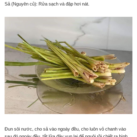
Sả (Nguyên củ): Rửa sạch và đập hơi nát.
Đun sôi nước, cho sả vào ngoáy đều, cho luôn vỏ chanh vào
sau đó ngoáy đều, tắt lửa đậy vun lại để nguội rồi chiết ra bình