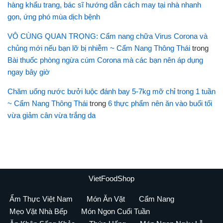
hàng khẩu trang, bác sĩ hướng dẫn cách may tại nhà nhanh
gọn, ứng phó mùa dịch bệnh
VÔ CÙNG QUAN TRỌNG: Cẩm nang chữa Virus Corona và
chủng mới nếu bạn lỡ bị nhiễm ~ Cẩm Nang Thông Thái
trong
Bài thuốc phòng ngừa cúm Corona mà các bạn nên áp dụng
ngay bây giờ
Chăm uống nước bưởi luộc đánh bay 5-7kg mỡ chỉ trong 1 tuần
~ Cẩm Nang Thông Thái
trong
6 thực phẩm nên ăn vào buổi tối
vừa giảm cân vừa trắng da
VietFoodShop
Ẩm Thực Việt Nam
Món Ăn Vặt
Cẩm Nang
Mẹo Vặt Nhà Bếp
Món Ngon Cuối Tuần