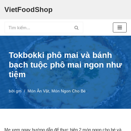
VietFoodShop
Chuyển
tới
nội
dung
Tokbokki phô mai và bánh
bạch tuộc phô mai ngon như
tiệm
bởi
gm
Món Ăn Vặt
,
Món Ngon Cho Bé
Mẹ xem ngay hướng dẫn để thực hiện 2 món ngon cho bé và