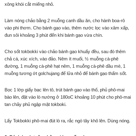
xông khói cắt miếng nhỏ.
Làm nóng chảo bằng 2 muỗng canh dầu ăn, cho hành boa-rô
vào phi thơm. Cho bánh gạo vào, thêm nước lọc vào xâm xấp,
đun sôi khoảng 3 phút đến khi bánh gạo vừa chín.
Cho sốt tokbokki vào chảo bánh gạo khuấy đều, sau đó thêm
chả cá, xúc xích, vào đảo. Nêm ít muối, ½ muỗng cà-phê
đường, 1 muỗng cà-phê hạt nêm, 1 muỗng cà-phê dầu mè, 1
muỗng tương ớt golchujang để lửa nhỏ để bánh gạo thấm sốt.
Bọc 1 lớp giấy bạc lên tô, trút bánh gạo vào thố, phủ phô-mai
bào lên, đặt vào lò nướng ở 180oC khoảng 10 phút cho phô-mai
tan chảy phủ ngập mặt tokboki.
Lấy Tokbokki phô-mai đút lò ra, rắc ngò tây khô lên. Dùng nóng.