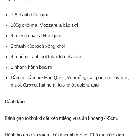
7-8 thanh bánh gạo
100g phô-mai Mozzarella bào sợi
4 miếng chả cá Hàn quốc
2 thanh xúc xích xông khói
4 muỗng canh sốt tokbokki pha sẵn
1 nhánh hành boa-rô
Dầu ăn, dầu mè Hàn Quốc, ½ muỗng cà –phê ngò tây khô,
muối, đường, hạt nêm, tương ớt golchujang
Cách làm:
Bánh gạo tokbokki cắt xéo miếng vừa ăn khoảng 4-5cm.
Hành boa-rô rửa sạch, thái khoanh mỏng. Chả cá, xúc xích