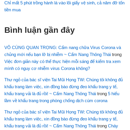
Chỉ mất 5 phút trồng hành lá vào lõi giấy vệ sinh, cả năm đỡ tốn
tiền mua
Bình luận gần đây
VÔ CÙNG QUAN TRỌNG: Cẩm nang chữa Virus Corona và
chủng mới nếu bạn lỡ bị nhiễm ~ Cẩm Nang Thông Thái
trong
Việc đơn giản này có thể thực hiện mỗi sáng để kiểm tra xem
mình có nguy cơ nhiễm virus Corona không?
Thư ngỏ của bác sĩ viện Tai Mũi Họng TW: Chúng tôi không đủ
khẩu trang làm việc, xin đồng bào đừng đeo khẩu trang y tế,
khẩu trang vải là đủ rồi! ~ Cẩm Nang Thông Thái
trong
5 hiểu
lầm về khẩu trang trong phòng chống dịch cúm corona
Thư ngỏ của bác sĩ viện Tai Mũi Họng TW: Chúng tôi không đủ
khẩu trang làm việc, xin đồng bào đừng đeo khẩu trang y tế,
khẩu trang vải là đủ rồi! ~ Cẩm Nang Thông Thái
trong
Cháy