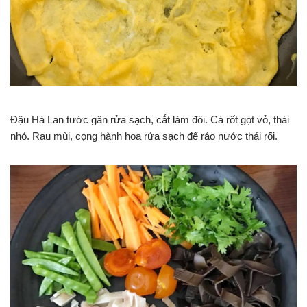
Đậu Hà Lan tước gân rửa sạch, cắt làm đôi. Cà rốt gọt vỏ, thái
nhỏ. Rau mùi, cọng hành hoa rửa sạch để ráo nước thái rối.