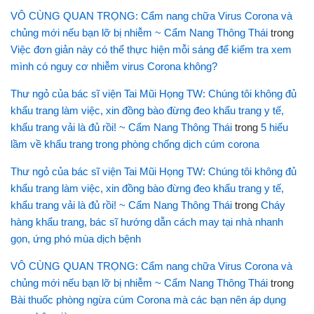
VÔ CÙNG QUAN TRỌNG: Cẩm nang chữa Virus Corona và
chủng mới nếu bạn lỡ bị nhiễm ~ Cẩm Nang Thông Thái
trong
Việc đơn giản này có thể thực hiện mỗi sáng để kiểm tra xem
mình có nguy cơ nhiễm virus Corona không?
Thư ngỏ của bác sĩ viện Tai Mũi Họng TW: Chúng tôi không đủ
khẩu trang làm việc, xin đồng bào đừng đeo khẩu trang y tế,
khẩu trang vải là đủ rồi! ~ Cẩm Nang Thông Thái
trong
5 hiểu
lầm về khẩu trang trong phòng chống dịch cúm corona
Thư ngỏ của bác sĩ viện Tai Mũi Họng TW: Chúng tôi không đủ
khẩu trang làm việc, xin đồng bào đừng đeo khẩu trang y tế,
khẩu trang vải là đủ rồi! ~ Cẩm Nang Thông Thái
trong
Cháy
hàng khẩu trang, bác sĩ hướng dẫn cách may tại nhà nhanh
gọn, ứng phó mùa dịch bệnh
VÔ CÙNG QUAN TRỌNG: Cẩm nang chữa Virus Corona và
chủng mới nếu bạn lỡ bị nhiễm ~ Cẩm Nang Thông Thái
trong
Bài thuốc phòng ngừa cúm Corona mà các bạn nên áp dụng