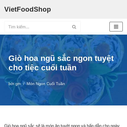
VietFoodShop
Chuyển
tới
nội
dung
Giò hoa ngũ sắc ngon tuyệt
cho tiệc cuối tuần
bởi
gm
Món Ngon Cuối Tuần
Giò hoa ngũ sắc sẽ là món ăn tuyệt ngon và hấp dẫn cho ngày