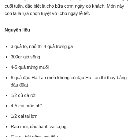
cuối tuần, đặc biệt là cho bữa cơm ngày có khách. Món này
còn là là lựa chọn tuyệt vời cho ngày lễ tết.
Nguyên liệu
3 quả to, nhỏ thì 4 quả trứng gà
300gr giò sống
4-5 quả trứng muối
6 quả đậu Hà Lan (nếu không có đậu Hà Lan thì thay bằng
đậu đũa)
1/2 củ cà rốt
4-5 cái mộc nhĩ
1/2 cái tai lợn
Rau mùi, đầu hành vài cọng
Gia vị: bột nêm, hạt tiêu