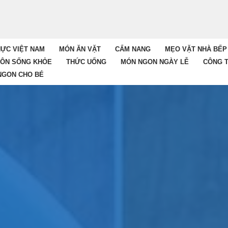
ỰC VIỆT NAM
MÓN ĂN VẶT
CẨM NANG
MẸO VẶT NHÀ BẾP
HÔN SỐNG KHỎE
THỨC UỐNG
MÓN NGON NGÀY LỄ
CÔNG 
NGON CHO BÉ