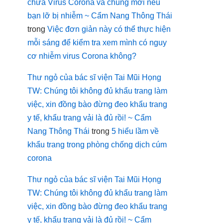
chữa Virus Corona và chủng mới nếu
bạn lỡ bị nhiễm ~ Cẩm Nang Thông Thái
trong
Việc đơn giản này có thể thực hiện
mỗi sáng để kiểm tra xem mình có nguy
cơ nhiễm virus Corona không?
Thư ngỏ của bác sĩ viện Tai Mũi Họng
TW: Chúng tôi không đủ khẩu trang làm
việc, xin đồng bào đừng đeo khẩu trang
y tế, khẩu trang vải là đủ rồi! ~ Cẩm
Nang Thông Thái
trong
5 hiểu lầm về
khẩu trang trong phòng chống dịch cúm
corona
Thư ngỏ của bác sĩ viện Tai Mũi Họng
TW: Chúng tôi không đủ khẩu trang làm
việc, xin đồng bào đừng đeo khẩu trang
y tế, khẩu trang vải là đủ rồi! ~ Cẩm