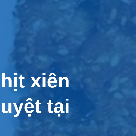
hịt xiên
yệt tại