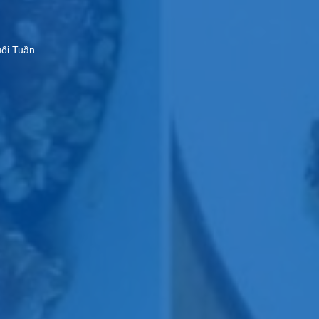
ối Tuần