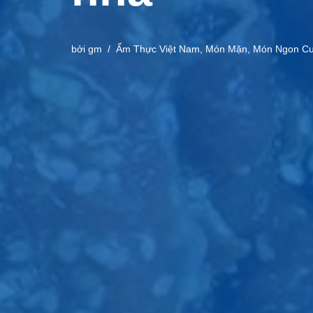
bởi
gm
Ẩm Thực Việt Nam
,
Món Mặn
,
Món Ngon Cu