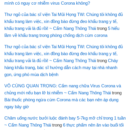
mình có nguy cơ nhiễm virus Corona không?
Thư ngỏ của bác sĩ viện Tai Mũi Họng TW: Chúng tôi không đủ
khẩu trang làm việc, xin đồng bào đừng đeo khẩu trang y tế,
khẩu trang vải là đủ rồi! ~ Cẩm Nang Thông Thái
trong
5 hiểu
lầm về khẩu trang trong phòng chống dịch cúm corona
Thư ngỏ của bác sĩ viện Tai Mũi Họng TW: Chúng tôi không đủ
khẩu trang làm việc, xin đồng bào đừng đeo khẩu trang y tế,
khẩu trang vải là đủ rồi! ~ Cẩm Nang Thông Thái
trong
Cháy
hàng khẩu trang, bác sĩ hướng dẫn cách may tại nhà nhanh
gọn, ứng phó mùa dịch bệnh
VÔ CÙNG QUAN TRỌNG: Cẩm nang chữa Virus Corona và
chủng mới nếu bạn lỡ bị nhiễm ~ Cẩm Nang Thông Thái
trong
Bài thuốc phòng ngừa cúm Corona mà các bạn nên áp dụng
ngay bây giờ
Chăm uống nước bưởi luộc đánh bay 5-7kg mỡ chỉ trong 1 tuần
~ Cẩm Nang Thông Thái
trong
6 thực phẩm nên ăn vào buổi tối