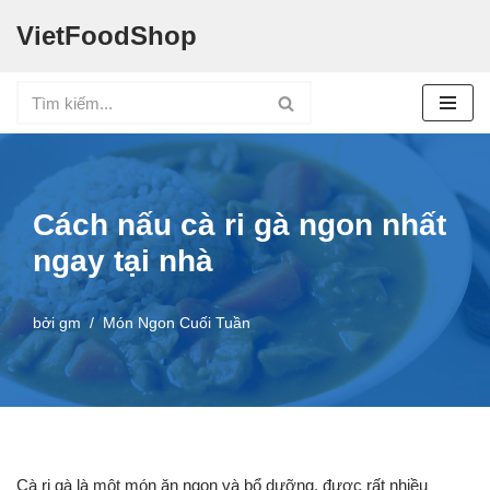
VietFoodShop
Chuyển
tới
nội
dung
Cách nấu cà ri gà ngon nhất
ngay tại nhà
bởi
gm
Món Ngon Cuối Tuần
Cà ri gà là một món ăn ngon và bổ dưỡng, được rất nhiều