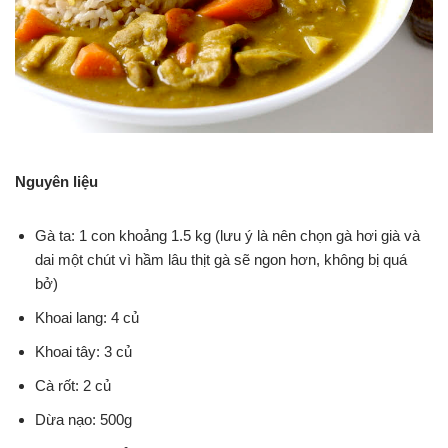
Nguyên liệu
Gà ta: 1 con khoảng 1.5 kg (lưu ý là nên chọn gà hơi già và
dai một chút vì hầm lâu thịt gà sẽ ngon hơn, không bị quá
bở)
Khoai lang: 4 củ
Khoai tây: 3 củ
Cà rốt: 2 củ
Dừa nạo: 500g