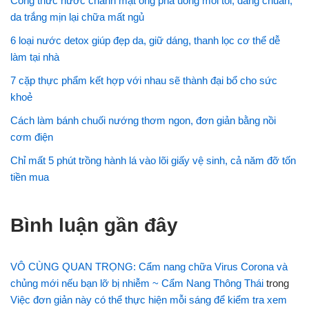
Công thức nước chanh mật ong pha uống mỗi tối, dáng chuẩn,
da trắng mịn lại chữa mất ngủ
6 loại nước detox giúp đẹp da, giữ dáng, thanh lọc cơ thể dễ
làm tại nhà
7 cặp thực phẩm kết hợp với nhau sẽ thành đại bổ cho sức
khoẻ
Cách làm bánh chuối nướng thơm ngon, đơn giản bằng nồi
cơm điện
Chỉ mất 5 phút trồng hành lá vào lõi giấy vệ sinh, cả năm đỡ tốn
tiền mua
Bình luận gần đây
VÔ CÙNG QUAN TRỌNG: Cẩm nang chữa Virus Corona và
chủng mới nếu bạn lỡ bị nhiễm ~ Cẩm Nang Thông Thái
trong
Việc đơn giản này có thể thực hiện mỗi sáng để kiểm tra xem