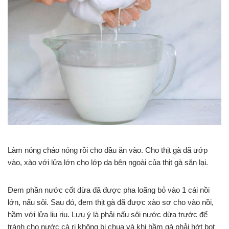
Làm nóng chảo nóng rồi cho dầu ăn vào. Cho thịt gà đã ướp
vào, xào với lửa lớn cho lớp da bên ngoài của thịt gà săn lại.
Đem phần nước cốt dừa đã được pha loãng bỏ vào 1 cái nồi
lớn, nấu sôi. Sau đó, đem thịt gà đã được xào sơ cho vào nồi,
hầm với lửa liu riu. Lưu ý là phải nấu sôi nước dừa trước để
tránh cho nước cà ri không bị chua và khi hầm gà phải hớt bọt