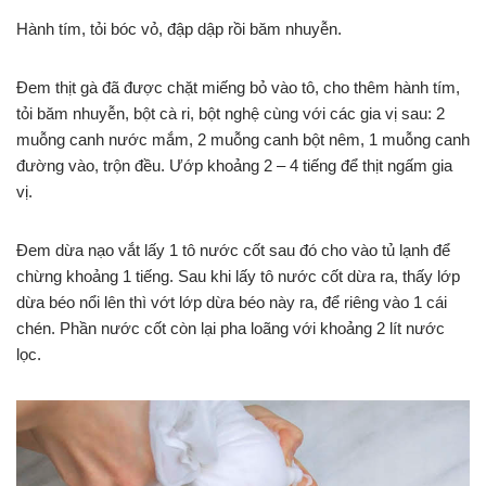
Hành tím, tỏi bóc vỏ, đập dập rồi băm nhuyễn.
Đem thịt gà đã được chặt miếng bỏ vào tô, cho thêm hành tím,
tỏi băm nhuyễn, bột cà ri, bột nghệ cùng với các gia vị sau: 2
muỗng canh nước mắm, 2 muỗng canh bột nêm, 1 muỗng canh
đường vào, trộn đều. Ướp khoảng 2 – 4 tiếng để thịt ngấm gia
vị.
Đem dừa nạo vắt lấy 1 tô nước cốt sau đó cho vào tủ lạnh để
chừng khoảng 1 tiếng. Sau khi lấy tô nước cốt dừa ra, thấy lớp
dừa béo nổi lên thì vớt lớp dừa béo này ra, để riêng vào 1 cái
chén. Phần nước cốt còn lại pha loãng với khoảng 2 lít nước
lọc.