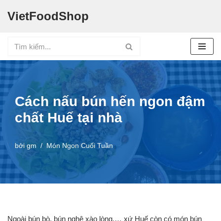
VietFoodShop
Chuyển
tới
nội
dung
Cách nấu bún hến ngon đậm
chất Huế tại nhà
bởi
gm
Món Ngon Cuối Tuần
Ngoài bún bò, bún nghệ xào lòng,… xứ Huế còn có món bún