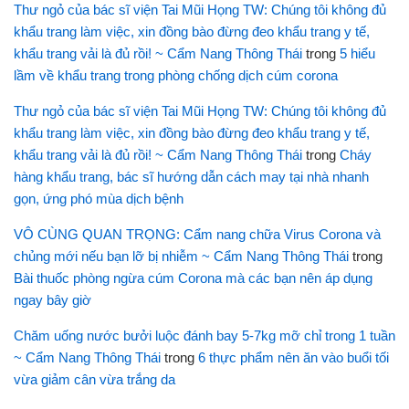
Thư ngỏ của bác sĩ viện Tai Mũi Họng TW: Chúng tôi không đủ
khẩu trang làm việc, xin đồng bào đừng đeo khẩu trang y tế,
khẩu trang vải là đủ rồi! ~ Cẩm Nang Thông Thái
trong
5 hiểu
lầm về khẩu trang trong phòng chống dịch cúm corona
Thư ngỏ của bác sĩ viện Tai Mũi Họng TW: Chúng tôi không đủ
khẩu trang làm việc, xin đồng bào đừng đeo khẩu trang y tế,
khẩu trang vải là đủ rồi! ~ Cẩm Nang Thông Thái
trong
Cháy
hàng khẩu trang, bác sĩ hướng dẫn cách may tại nhà nhanh
gọn, ứng phó mùa dịch bệnh
VÔ CÙNG QUAN TRỌNG: Cẩm nang chữa Virus Corona và
chủng mới nếu bạn lỡ bị nhiễm ~ Cẩm Nang Thông Thái
trong
Bài thuốc phòng ngừa cúm Corona mà các bạn nên áp dụng
ngay bây giờ
Chăm uống nước bưởi luộc đánh bay 5-7kg mỡ chỉ trong 1 tuần
~ Cẩm Nang Thông Thái
trong
6 thực phẩm nên ăn vào buổi tối
vừa giảm cân vừa trắng da