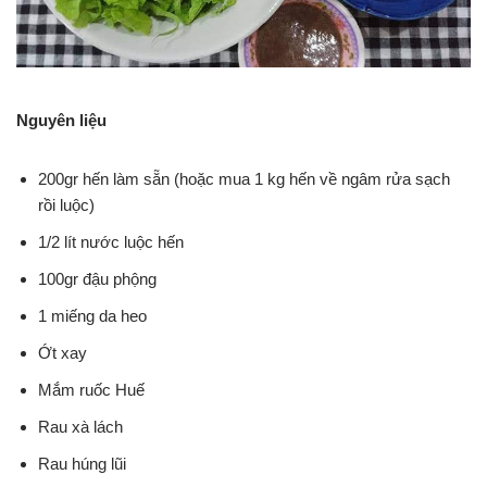
Nguyên liệu
200gr hến làm sẵn (hoặc mua 1 kg hến về ngâm rửa sạch
rồi luộc)
1/2 lít nước luộc hến
100gr đậu phộng
1 miếng da heo
Ớt xay
Mắm ruốc Huế
Rau xà lách
Rau húng lũi