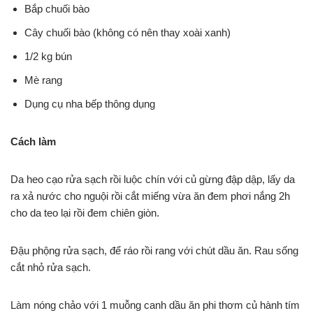
Bắp chuối bào
Cây chuối bào (không có nên thay xoài xanh)
1/2 kg bún
Mè rang
Dụng cụ nha bếp thông dụng
Cách làm
Da heo cạo rửa sạch rồi luộc chín với củ gừng đập dập, lấy da
ra xả nước cho nguội rồi cắt miếng vừa ăn đem phơi nắng 2h
cho da teo lại rồi đem chiên giòn.
Đậu phộng rửa sạch, để ráo rồi rang với chút dầu ăn. Rau sống
cắt nhỏ rửa sạch.
Làm nóng chảo với 1 muỗng canh dầu ăn phi thơm củ hành tím