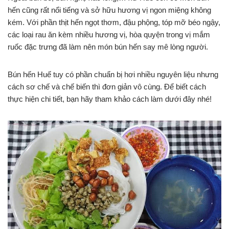
hến cũng rất nổi tiếng và sở hữu hương vị ngon miệng không
kém. Với phần thịt hến ngọt thơm, đậu phộng, tóp mỡ béo ngậy,
các loại rau ăn kèm nhiều hương vị, hòa quyện trong vị mắm
ruốc đặc trưng đã làm nên món bún hến say mê lòng người.
Bún hến Huế tuy có phần chuẩn bị hơi nhiều nguyên liệu nhưng
cách sơ chế và chế biến thì đơn giản vô cùng. Để biết cách
thực hiện chi tiết, bạn hãy tham khảo cách làm dưới đây nhé!