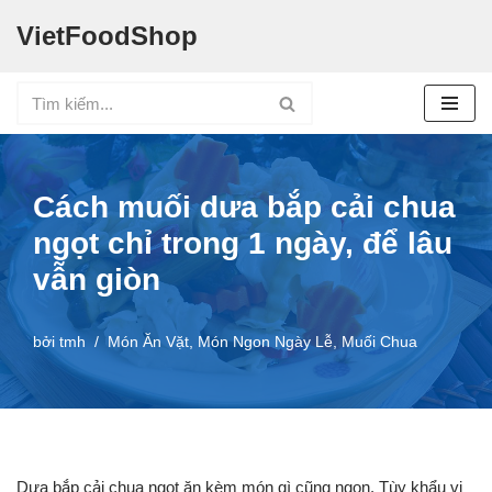
VietFoodShop
Chuyển
tới
nội
dung
Cách muối dưa bắp cải chua
ngọt chỉ trong 1 ngày, để lâu
vẫn giòn
bởi
tmh
Món Ăn Vặt
,
Món Ngon Ngày Lễ
,
Muối Chua
Dưa bắp cải chua ngọt ăn kèm món gì cũng ngon. Tùy khẩu vị