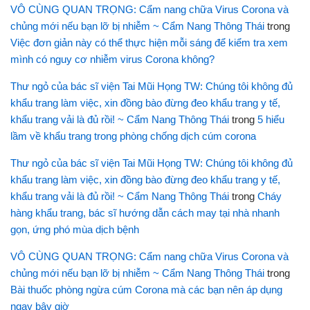
VÔ CÙNG QUAN TRỌNG: Cẩm nang chữa Virus Corona và
chủng mới nếu bạn lỡ bị nhiễm ~ Cẩm Nang Thông Thái
trong
Việc đơn giản này có thể thực hiện mỗi sáng để kiểm tra xem
mình có nguy cơ nhiễm virus Corona không?
Thư ngỏ của bác sĩ viện Tai Mũi Họng TW: Chúng tôi không đủ
khẩu trang làm việc, xin đồng bào đừng đeo khẩu trang y tế,
khẩu trang vải là đủ rồi! ~ Cẩm Nang Thông Thái
trong
5 hiểu
lầm về khẩu trang trong phòng chống dịch cúm corona
Thư ngỏ của bác sĩ viện Tai Mũi Họng TW: Chúng tôi không đủ
khẩu trang làm việc, xin đồng bào đừng đeo khẩu trang y tế,
khẩu trang vải là đủ rồi! ~ Cẩm Nang Thông Thái
trong
Cháy
hàng khẩu trang, bác sĩ hướng dẫn cách may tại nhà nhanh
gọn, ứng phó mùa dịch bệnh
VÔ CÙNG QUAN TRỌNG: Cẩm nang chữa Virus Corona và
chủng mới nếu bạn lỡ bị nhiễm ~ Cẩm Nang Thông Thái
trong
Bài thuốc phòng ngừa cúm Corona mà các bạn nên áp dụng
ngay bây giờ