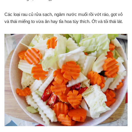
Các loại rau củ rửa sạch, ngâm nước muối rồi vớt ráo, gọt vỏ
và thái miếng to vừa ăn hay tỉa hoa tùy thích. Ớt và tỏi thái lát.