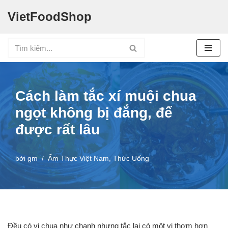
VietFoodShop
Chuyển
tới
nội
dung
Cách làm tắc xí muội chua
ngọt không bị đắng, để
được rất lâu
bởi
gm
Ẩm Thực Việt Nam
,
Thức Uống
Đều có vị chua như chanh nhưng tắc lại có một vị thơm hơn