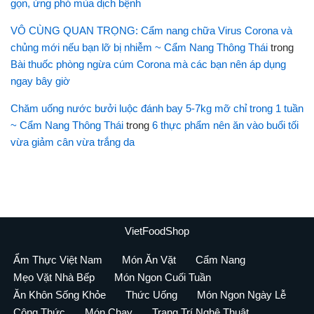
gọn, ứng phó mùa dịch bệnh
VÔ CÙNG QUAN TRỌNG: Cẩm nang chữa Virus Corona và
chủng mới nếu bạn lỡ bị nhiễm ~ Cẩm Nang Thông Thái
trong
Bài thuốc phòng ngừa cúm Corona mà các bạn nên áp dụng
ngay bây giờ
Chăm uống nước bưởi luộc đánh bay 5-7kg mỡ chỉ trong 1 tuần
~ Cẩm Nang Thông Thái
trong
6 thực phẩm nên ăn vào buổi tối
vừa giảm cân vừa trắng da
VietFoodShop
Ẩm Thực Việt Nam
Món Ăn Vặt
Cẩm Nang
Mẹo Vặt Nhà Bếp
Món Ngon Cuối Tuần
Ăn Khôn Sống Khỏe
Thức Uống
Món Ngon Ngày Lễ
Công Thức
Món Chay
Trang Trí Nghệ Thuật