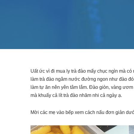
Uất ức vì đi mua ly trà đào mấy chục ngìn mà có
làm trà đào ngâm nước đường ngon như đào đóng
làm tự ăn nên yên tâm lắm. Đào giòn, vàng ươm nh
mà khuấy cả lít trà đào nhăm nhi cả ngày ạ.
Mời các mẹ vào bếp xem cách nấu đơn giản dướ