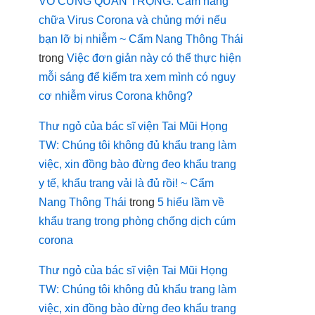
VÔ CÙNG QUAN TRỌNG: Cẩm nang
chữa Virus Corona và chủng mới nếu
bạn lỡ bị nhiễm ~ Cẩm Nang Thông Thái
trong
Việc đơn giản này có thể thực hiện
mỗi sáng để kiểm tra xem mình có nguy
cơ nhiễm virus Corona không?
Thư ngỏ của bác sĩ viện Tai Mũi Họng
TW: Chúng tôi không đủ khẩu trang làm
việc, xin đồng bào đừng đeo khẩu trang
y tế, khẩu trang vải là đủ rồi! ~ Cẩm
Nang Thông Thái
trong
5 hiểu lầm về
khẩu trang trong phòng chống dịch cúm
corona
Thư ngỏ của bác sĩ viện Tai Mũi Họng
TW: Chúng tôi không đủ khẩu trang làm
việc, xin đồng bào đừng đeo khẩu trang