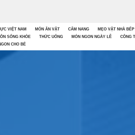
ỰC VIỆT NAM
MÓN ĂN VẶT
CẨM NANG
MẸO VẶT NHÀ BẾP
HÔN SỐNG KHỎE
THỨC UỐNG
MÓN NGON NGÀY LỄ
CÔNG 
NGON CHO BÉ