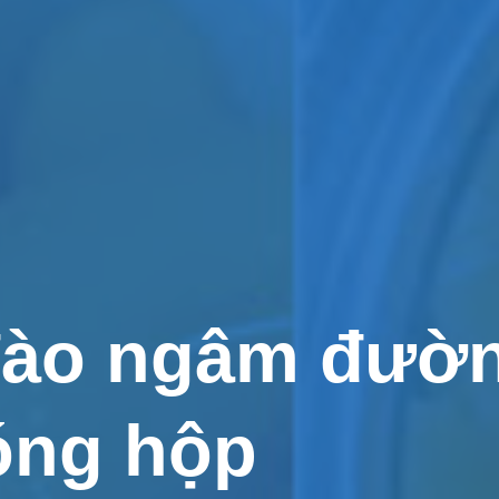
đào ngâm đườ
óng hộp