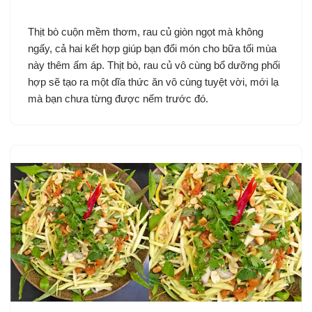
Thịt bò cuộn mềm thơm, rau củ giòn ngọt mà không
ngấy, cả hai kết hợp giúp bạn đổi món cho bữa tối mùa
này thêm ấm áp. Thịt bò, rau củ vô cùng bổ dưỡng phối
hợp sẽ tạo ra một dĩa thức ăn vô cùng tuyệt vời, mới lạ
mà bạn chưa từng được nếm trước đó.