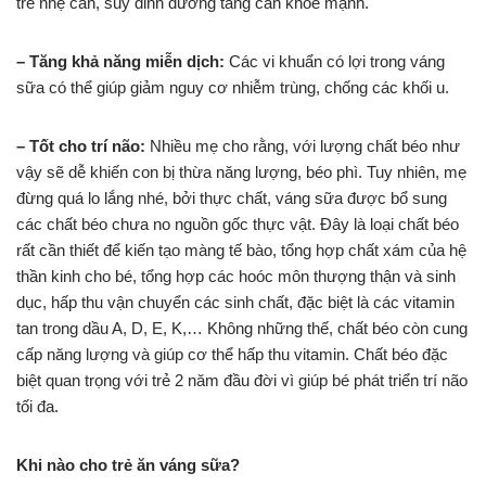
trẻ nhẹ cân, suy dinh dưỡng tăng cân khỏe mạnh.
– Tăng khả năng miễn dịch:
Các vi khuẩn có lợi trong váng
sữa có thể giúp giảm nguy cơ nhiễm trùng, chống các khối u.
– Tốt cho trí não:
Nhiều mẹ cho rằng, với lượng chất béo như
vậy sẽ dễ khiến con bị thừa năng lượng, béo phì. Tuy nhiên, mẹ
đừng quá lo lắng nhé, bởi thực chất, váng sữa được bổ sung
các chất béo chưa no nguồn gốc thực vật. Đây là loại chất béo
rất cần thiết để kiến tạo màng tế bào, tổng hợp chất xám của hệ
thần kinh cho bé, tổng hợp các hoóc môn thượng thận và sinh
dục, hấp thu vận chuyển các sinh chất, đặc biệt là các vitamin
tan trong dầu A, D, E, K,… Không những thế, chất béo còn cung
cấp năng lượng và giúp cơ thể hấp thu vitamin. Chất béo đặc
biệt quan trọng với trẻ 2 năm đầu đời vì giúp bé phát triển trí não
tối đa.
Khi nào cho trẻ ăn váng sữa?