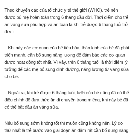
Theo khuyến cáo của tổ chức y tế thế giới (WHO), trẻ nên
được bú mẹ hoàn toàn trong 6 tháng đầu đời. Thời điểm cho trẻ
ăn váng sữa phù hợp và an toàn là khi trẻ được 6 tháng tuổi trở
đi vì:
– Khi này các cơ quan của hệ tiêu hóa, thần kinh của bé đã phát
triển mạnh, cần bổ sung năng lượng để đảm bảo các cơ quan
được hoạt động tốt nhất. Vì vậy, trên 6 tháng tuổi là thời điểm lý
tưởng để các mẹ bổ sung dinh dưỡng, năng lượng từ váng sữa
cho bé.
– Ngoài ra, khi trẻ được 6 tháng tuổi, lưỡi của bé cũng đã có thể
điều chỉnh để đưa thức ăn di chuyển trong miệng, khi này bé đã
có thể bắt đầu ăn váng sữa.
Nếu bố sung sớm không tốt thì muộn cũng không nên. Lý do
thứ nhất là trẻ bước vào giai đoạn ăn dặm rất cần bổ sung năng