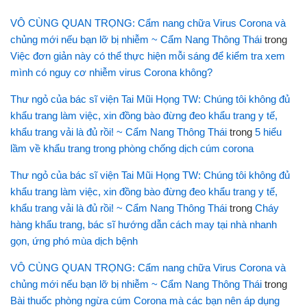
VÔ CÙNG QUAN TRỌNG: Cẩm nang chữa Virus Corona và
chủng mới nếu bạn lỡ bị nhiễm ~ Cẩm Nang Thông Thái
trong
Việc đơn giản này có thể thực hiện mỗi sáng để kiểm tra xem
mình có nguy cơ nhiễm virus Corona không?
Thư ngỏ của bác sĩ viện Tai Mũi Họng TW: Chúng tôi không đủ
khẩu trang làm việc, xin đồng bào đừng đeo khẩu trang y tế,
khẩu trang vải là đủ rồi! ~ Cẩm Nang Thông Thái
trong
5 hiểu
lầm về khẩu trang trong phòng chống dịch cúm corona
Thư ngỏ của bác sĩ viện Tai Mũi Họng TW: Chúng tôi không đủ
khẩu trang làm việc, xin đồng bào đừng đeo khẩu trang y tế,
khẩu trang vải là đủ rồi! ~ Cẩm Nang Thông Thái
trong
Cháy
hàng khẩu trang, bác sĩ hướng dẫn cách may tại nhà nhanh
gọn, ứng phó mùa dịch bệnh
VÔ CÙNG QUAN TRỌNG: Cẩm nang chữa Virus Corona và
chủng mới nếu bạn lỡ bị nhiễm ~ Cẩm Nang Thông Thái
trong
Bài thuốc phòng ngừa cúm Corona mà các bạn nên áp dụng