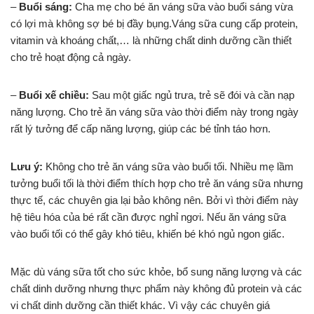
–
Buổi sáng:
Cha mẹ cho bé ăn váng sữa vào buổi sáng vừa
có lợi mà không sợ bé bị đầy bụng.Váng sữa cung cấp protein,
vitamin và khoáng chất,… là những chất dinh dưỡng cần thiết
cho trẻ hoạt động cả ngày.
–
Buổi xế chiều:
Sau một giấc ngủ trưa, trẻ sẽ đói và cần nạp
năng lượng. Cho trẻ ăn váng sữa vào thời điểm này trong ngày
rất lý tưởng để cấp năng lượng, giúp các bé tỉnh táo hơn.
Lưu ý:
Không cho trẻ ăn váng sữa vào buổi tối. Nhiều mẹ lầm
tưởng buổi tối là thời điểm thích hợp cho trẻ ăn váng sữa nhưng
thực tế, các chuyên gia lại bảo không nên. Bởi vì thời điểm này
hệ tiêu hóa của bé rất cần được nghỉ ngơi. Nếu ăn váng sữa
vào buổi tối có thể gây khó tiêu, khiến bé khó ngủ ngon giấc.
Mặc dù váng sữa tốt cho sức khỏe, bổ sung năng lượng và các
chất dinh dưỡng nhưng thực phẩm này không đủ protein và các
vi chất dinh dưỡng cần thiết khác. Vì vậy các chuyên giá