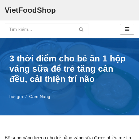
VietFoodShop
Chuyển
tới
nội
dung
3 thời điểm cho bé ăn 1 hộp
váng sữa để trẻ tăng cân
đều, cải thiện trí não
bởi
gm
Cẩm Nang
Bố sung năng lượng cho trẻ bằng váng sữa được nhiều mẹ tin