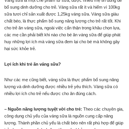
Váng sữa là một chế phẩm từ sữa, được nhiều mẹ tin dùng để
bổ sung dinh dưỡng cho trẻ. Váng sữa rất ít và hiếm vì 100kg
sữa tươi chỉ sản xuất được 1,25kg váng sữa. Váng sữa giàu
chất béo, là thực phẩm bổ sung năng lượng cho trẻ rất tốt. Khi
cho trẻ ăn váng sữa, ngoài việc cẩn thận trong khâu chọn lựa,
các mẹ cần phải biết khi nào cho bé ăn váng sữa để giúp phát
huy những lợi ích mà váng sữa đem lại cho bé mà không gây
hại sức khỏe trẻ.
Lợi ích khi trẻ ăn váng sữa?
Như các mẹ cũng biết, váng sữa là thực phẩm bổ sung năng
lượng và dinh dưỡng được nhiều trẻ yêu thích. Váng sữa có
nhiều lợi ích cho trẻ nếu được cho ăn đúng cách.
– Nguồn năng lượng tuyệt vời cho trẻ:
Theo các chuyên gia,
công dụng chủ yếu của váng sữa là nguồn cung cấp năng
lượng. Thành phần chủ yếu là chất béo nên rất phù hợp để giúp