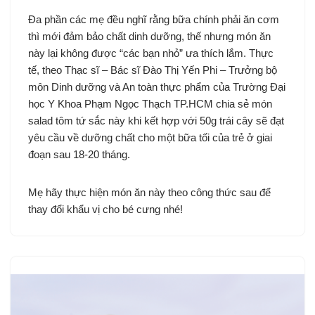
Đa phần các mẹ đều nghĩ rằng bữa chính phải ăn cơm
thì mới đảm bảo chất dinh dưỡng, thế nhưng món ăn
này lại không được “các bạn nhỏ” ưa thích lắm. Thực
tế, theo Thạc sĩ – Bác sĩ Đào Thị Yến Phi – Trưởng bộ
môn Dinh dưỡng và An toàn thực phẩm của Trường Đại
học Y Khoa Phạm Ngọc Thạch TP.HCM chia sẻ món
salad tôm tứ sắc này khi kết hợp với 50g trái cây sẽ đạt
yêu cầu về dưỡng chất cho một bữa tối của trẻ ở giai
đoạn sau 18-20 tháng.
Mẹ hãy thực hiện món ăn này theo công thức sau để
thay đổi khẩu vị cho bé cưng nhé!