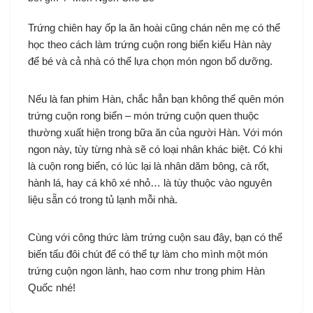
Trứng chiên hay ốp la ăn hoài cũng chán nên mẹ có thể
học theo cách làm trứng cuộn rong biển kiểu Hàn này
để bé và cả nhà có thể lựa chọn món ngon bổ dưỡng.
Nếu là fan phim Hàn, chắc hẳn bạn không thể quên món
trứng cuộn rong biển – món trứng cuộn quen thuộc
thường xuất hiện trong bữa ăn của người Hàn. Với món
ngon này, tùy từng nhà sẽ có loại nhân khác biệt. Có khi
là cuộn rong biển, có lúc lại là nhân dăm bông, cà rốt,
hành lá, hay cá khô xé nhỏ… là tùy thuộc vào nguyên
liệu sẵn có trong tủ lạnh mỗi nhà.
Cùng với công thức làm trứng cuộn sau đây, bạn có thể
biến tấu đôi chút để có thể tự làm cho mình một món
trứng cuộn ngon lành, hao cơm như trong phim Hàn
Quốc nhé!