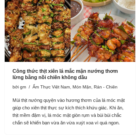
Công thức thịt xiên lá mắc mận nướng thơm
lừng bằng nồi chiên không dầu
bởi
gm
Ẩm Thực Việt Nam
,
Món Mặn
,
Rán - Chiên
Mùi thịt nướng quyện vào hương thơm của lá móc mật
giúp cho xiên thịt thực sự kích thích khứu giác. Khi ăn,
thịt mềm đậm vị, lá móc mật giòn rụm và bùi bùi chắc
chắn sẽ khiến bạn vừa ăn vừa xuýt xoa vì quá ngon.