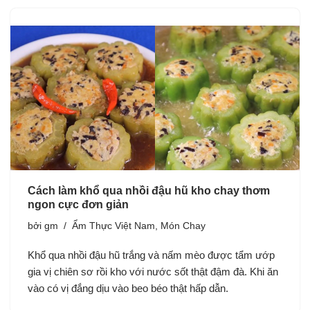
Cách làm khổ qua nhồi đậu hũ kho chay thơm
ngon cực đơn giản
bởi
gm
Ẩm Thực Việt Nam
,
Món Chay
Khổ qua nhồi đậu hũ trắng và nấm mèo được tẩm ướp
gia vị chiên sơ rồi kho với nước sốt thật đậm đà. Khi ăn
vào có vị đắng dịu vào beo béo thật hấp dẫn.