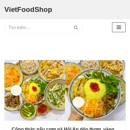
VietFoodShop
Chuyển
tới
nội
dung
Công thức nấu cơm gà Hội An dẻo thơm, vàng